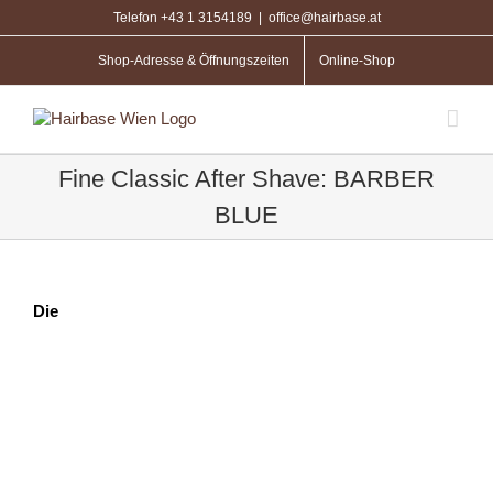
Zum
Telefon +43 1 3154189
|
office@hairbase.at
Inhalt
springen
Shop-Adresse & Öffnungszeiten
Online-Shop
Fine Classic After Shave: BARBER
BLUE
Die