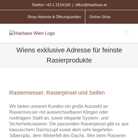
Zum
Telefon +43 1 3154189
|
office@hairbase.at
Inhalt
springen
Shop-Adresse & Öffnungszeiten
Online-Shop
Wiens exklusive Adresse für feinste
Rasierprodukte
Rasiermesser, Rasierpinsel und Seifen
Wir bieten unseren Kunden ein große Auswahl an
Rasiermesser mit auswechselbaren Klingen oder
rostträgem Stahl an, sowie elegante System- und
Sicherheitsrasierer. Die passenden Rasierpinsel gibt es aus
klassischem Dachszupf sowie dem sehr begehrten
Silberspitz, dem Winterfell des Dachs. Wer beim Rasieren