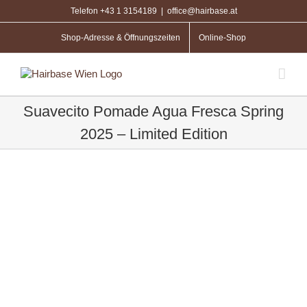
Zum
Telefon +43 1 3154189
|
office@hairbase.at
Inhalt
springen
Shop-Adresse & Öffnungszeiten
Online-Shop
Suavecito Pomade Agua Fresca Spring
2025 – Limited Edition